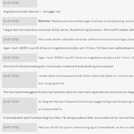
15-07-2026
Angriberne bryder ikke ind — de logger ind
15-07-2026
Klumme:
Moderne kompromitteringer llustrerer en forskydning, som m
I dag er det slut med store versioner af SQL Server, SharePoint og Dynamics: Microsoft trækker stik
14-07-2026
Microsoft sender udbredte versioner af flere af sine store løsninger på pe
Ugen i tech: BMW’s nye iX5 bliver en magtdemonstration på 2,9 tons / DJI klar med nødfaldskærm 
12-07-2026
Ugen i tech: BMW’s nye iX5 bliver en magtdemonstration på 2,9 tons / 
Stortest af robotplæneklippere: Governator-maskine til krævende og store plæner
10-07-2026
I andet afsnit af Computerworlds 2026-robot-test falder vi i svime ov
stor, tung og brutal.
Mortens hjemmebyggede AI-løsning indsamler data om hans høns og koster kun én krone om dag
10-07-2026
AI-rådgiver Morten Chabané Schmidt har bygget billig lokal AI-løsning 
en masse andet lir.
It-beredskabet sejler fuldstændigt hos Nets: Får skrappe påbud efter store nedbrud har lammet 
10-07-2026
Nets har så lidt styr på sin risikostyring og sit it-beredskab, at det nu u