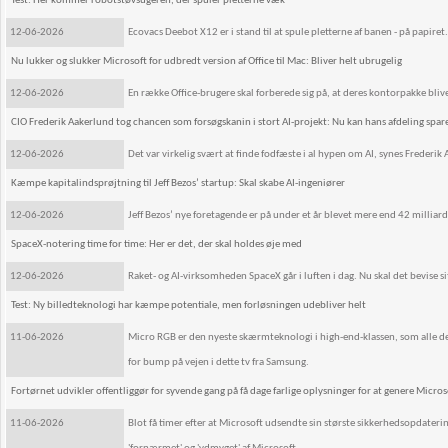
Test: Her kommer robotstøvsugeren, der spuler pletterne væk
12-06-2026
Ecovacs Deebot X12 er i stand til at spule pletterne af banen - på papiret.
Nu lukker og slukker Microsoft for udbredt version af Office til Mac: Bliver helt ubrugelig
12-06-2026
En række Office-brugere skal forberede sig på, at deres kontorpakke bliv
CIO Frederik Aakerlund tog chancen som forsøgskanin i stort AI-projekt: Nu kan hans afdeling spare
12-06-2026
Det var virkelig svært at finde fodfæste i al hypen om AI, synes Frederik
Kæmpe kapitalindsprøjtning til Jeff Bezos’ startup: Skal skabe AI-ingeniører
12-06-2026
Jeff Bezos’ nye foretagende er på under et år blevet mere end 42 milliar
SpaceX-notering time for time: Her er det, der skal holdes øje med
12-06-2026
Raket- og AI-virksomheden SpaceX går i luften i dag. Nu skal det bevise 
Test: Ny billedteknologi har kæmpe potentiale, men forløsningen udebliver helt
11-06-2026
Micro RGB er den nyeste skærmteknologi i high-end-klassen, som alle de s
for bump på vejen i dette tv fra Samsung.
Fortørnet udvikler offentliggør for syvende gang på få dage farlige oplysninger for at genere Micros
11-06-2026
Blot få timer efter at Microsoft udsendte sin største sikkerhedsopdater