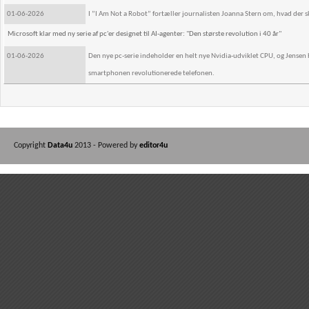
01-06-2026
I ”I Am Not a Robot” fortæller journalisten Joanna Stern om, hvad der ske
Microsoft klar med ny serie af pc'er designet til AI-agenter: "Den største revolution i 40 år"
01-06-2026
Den nye pc-serie indeholder en helt nye Nvidia-udviklet CPU, og Jense
smartphonen revolutionerede telefonen.
Copyright
Data4u
2013 - Powered by
editor4u