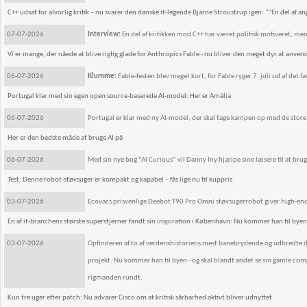
C++ udsat for alvorlig kritik – nu svarer den danske it-legende Bjarne Stroustrup igen: "”En del af a
07-07-2026
Interview:
En del af kritikken mod C++ har været politisk motiveret, me
Vi er mange, der nåede at blive rigtig glade for Anthropics Fable - nu bliver den meget dyr at anven
06-07-2026
Klumme:
Fable-festen blev meget kort, for Fable ryger 7. juli ud af det
Portugal klar med sin egen open source-baserede AI-model: Her er Amália
06-07-2026
Portugal er klar med ny AI-model, der skal tage kampen op med de store
Her er den bedste måde at bruge AI på
06-07-2026
Med sin nye bog ”AI Curious” vil Danny Iny hjælpe sine læsere til at bruge
Test: Denne robot-støvsuger er kompakt og kapabel – fås lige nu til kuppris
03-07-2026
Ecovacs prisvenlige Deebot T90 Pro Omni støvsugerrobot giver high-end s
En af it-branchens største superstjerner fandt sin inspiration i København: Nu kommer han til byen
03-07-2026
Opfinderen af to af verdenshistoriens mest banebrydende og udbredte it-
projekt. Nu kommer han til byen - og skal blandt andet se sin gamle comput
rigmanden rundt.
Kun tre uger efter patch: Nu advarer Cisco om at kritisk sårbarhed aktivt bliver udnyttet