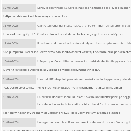
19-06-2026
Lenovos allerfineste X1 Carbon maskine nogensinde er blevet bomstærk.
Udtjente telefoner kan blive din nye private cloud
19-06-2026
Gamle telefoner har måske nok et slidt batteri, men regnekraften er stadi
Efter nedlukning: Op til 200 virksomheder har i al stilhed fortsat adgang til omstridte Mythos
19-06-2026
Flere hundrede selskaber har fortsat adgang til Anthropics omstridte My
USA pumper milliarder ind i dette firma: Skal med avanceret værktøj finde formlerne på nye materia
19-06-2026
USA pumper flere milliarder kroner ind i selskab, der får til opgave at fi
Derfor giver kabler i Østersøen hovedpine og milliardbekymringer hos TDC
19-06-2026
Hvad vil TDC’s topchef gøre, når undersøiske kabler kappes over på ha
Test: Derfor giver to skærme ryg mod ryg faktisk god mening på denne lidt mærkelige enhed
18-06-2026
Du ser ikke dobbelt, men Philips 24” skærm har identisk panel på begge si
hvor der er behov for information – ikke mindst fordi prisen er overkom
Stor-alarm hos en af verdens mest udbredte firewall-producenter: Ramt af kæmpe lækage
18-06-2026
Lækagen ved navn FortiBleed rammer kunder som Foxconn, Samsung, Lenovo
En af verdens største har fået nok af Broadcom: Sætter VMware på porten efter pludselige prisstig