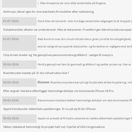
i. Men kineserne ser som altid anderledes på tingene.
Anthropic åbner igen for sine stærkeste AI-modeller efter nedlukning
01-07-2026
Først blev de lanceret, men tre dage senere blev adgangen brat stoppet
Databehandler-aftalen var underskrevet: Men et datacenter i Frankfurt gør ikke dine data europæi
01-07-2026
Reel kontrol over din cloud-infrastruktur giver juridisk forudsigelighed
end at vælge et europæisk datacenter, og forskellen er vigtigere end de f
Chip-krisen breder sig: Nu genoplives pensionsmodne grafikkort - sælges til overpris
30-06-2026
Nvidia genopliver fem år gammelt grafikkort og sætter prisen op. Her er 
Kvantetruslen banker på: Er din infrastruktur klar?
30-06-2026
Klumme:
Kvantecomputere kan på sigt bryde dele af den kryptering, vi
Efter angreb: Hackere offentliggør hemmelige detaljer om kommende iPhone 18 Pro
30-06-2026
Ransomware-hackere lækker hemmelige detaljer om den kommende iPhon
Apple fremskynder sikkerheds-opdateringer: Er nu på vej til din iPhone
30-06-2026
Apple vil presset af AI haste-udsende en række sikkerheds-opdateringer ti
Sådan rykkede et hemmeligt AI-projekt helt ind i hjertet af USA's krigsmaskine