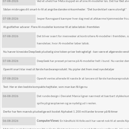
07-08-2026
Ved et uheld har Meta sluppet en af sine AI-modeller løs. Det har fået al
Sådan misbruges dit smart-tv til at angribe danske virksomheder: "Det burde klart være ulovligt"
07-08-2026
Jesper Ravnsgaard kæmper hver dag med at afskærme hjemmesider fra at bl
AI-godfather advarer: Flere AI-modeller kommer til at løbe løbsk i fremtiden
07-08-2026
Det bliver svært for mennesker at kontrollere AI-modeller i fremtiden, o
hændelser, hvor AI-modeller løber løbsk.
Nu hæver kinesiske DeepSeek pludselig sine token-priser betragteligt - kan være et afgørende ven
07-08-2026
DeepSeek har presset priserne på AI-modeller helt i bund. Nu varsler den
OpenAI snart klar med sit første hardwareprodukt: Nu pipler det frem med nye detaljer
07-08-2026
OpenAI ventes allerede til næste år at lancere sit første hardwareprodukt
Test: Her er den bedste kompakte højttaler, som man kan få lige nu
06-08-2026
Det runde design i Devialet Mania ligner nærmest et bærbart stykke kuns
spille på græsplænen og se nydelig ud i reolen.
Derfor har fem mænds pludselige exit kostet Alphabet 1.200 milliarder kroner på få timer
06-08-2026
ComputerViews:
En håndfuld AI-folks exit har været nok til at sende A