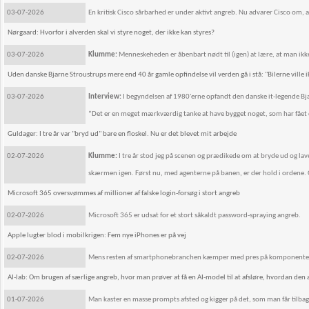
03-07-2026
En kritisk Cisco sårbarhed er under aktivt angreb. Nu advarer Cisco om, 
Nørgaard: Hvorfor i alverden skal vi styre noget, der ikke kan styres?
03-07-2026
Klumme:
Menneskeheden er åbenbart nødt til (igen) at lære, at man ikk
Uden danske Bjarne Stroustrups mere end 40 år gamle opfindelse vil verden gå i stå: "Bilerne ville ikke
03-07-2026
Interview:
I begyndelsen af 1980'erne opfandt den danske it-legende Bja
”Det er en meget mærkværdig tanke at have bygget noget, som har fået d
Guldager: I tre år var "bryd ud" bare en floskel. Nu er det blevet mit arbejde
02-07-2026
Klumme:
I tre år stod jeg på scenen og prædikede om at bryde ud og lave 
skærmen igen. Først nu, med agenterne på banen, er der hold i ordene. Og 
Microsoft 365 oversvømmes af millioner af falske login-forsøg i stort angreb
02-07-2026
Microsoft 365 er udsat for et stort såkaldt password-spraying angreb.
Apple lugter blod i mobilkrigen: Fem nye iPhones er på vej
02-07-2026
Mens resten af smartphonebranchen kæmper med pres på komponenter 
AI-lab: Om brugen af særlige angreb, hvor man prøver at få en AI-model til at afsløre, hvordan den 
01-07-2026
Man kaster en masse prompts afsted og kigger på det, som man får tilbag