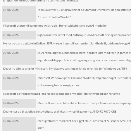
En spændende insiderberetning fra tech-elitens redekasse
03-06-2026
Theo Baker var 18 år og nystartet på Stanford University, da han satte sig
"How to Rule the World."
Microsoft blæser til kamp mod Anthropic: Her er selskabets syv nye AI-modeller
03-06-2026
Sigtekornet var rettet mod Anthropic, da Microsoft tirsdag aften præsen
Her er de store digitale initiativer SSFRM-regeringen vil kæmpe for: Sundheds-it, uddannelse og AI
02-06-2026
En AI-fond, digital sundhedsassistent, hårdere kurs mod tech-giganter, t
digitale nedslagspunkter i det regeringsprogram, som præsenteres i dag
Det er nu eller aldrig for Microsoft: Nvidias nye satsning er knald eller fald for Windows og ARM
02-06-2026
Microsoft Windows pc'er kan med Nvidias hjælp blive noget, der holder s
software- og hardware-giganten.
Microsoft på trapperne med lang række spændende nyheder: Her er hvad du kan forvente
02-06-2026
Microsoft ventes at løfte sløret for en stribe nye AI-modeller, en supera
Det her ser ud til at blive årets vigtigste grafikkort-nyhed til gamerne: AMD RX 9070 GRE
02-06-2026
Mens grafikkort-markedet har ligget stille i næsten et år, sender AMD 
9070.