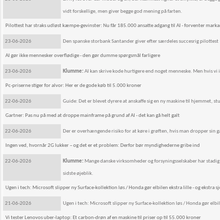
vidt forskellige, men giver begge god mening på farten.
Pilottest har straks udløst kæmpe-gevinster: Nu får 185.000 ansatte adgang til AI - forventer marka
23-06-2026
Den spanske storbank Santander giver efter særdeles succesrig pilottest
AI gør ikke mennesker overflødige - den gør dumme spørgsmål farligere
23-06-2026
Klumme:
AI kan skrive kode hurtigere end noget menneske. Men hvis vi ik
Pc-priserne stiger for alvor: Her er de gode køb til 5.000 kroner
22-06-2026
Guide: Det er blevet dyrere at anskaffe sig en ny maskine til hjemmet, stu
Gartner: Pas nu på med at droppe mainframe på grund af AI - det kan gå helt galt
22-06-2026
Der er overhængende risiko for at køre i grøften, hvis man dropper sin g
Ingen ved, hvornår 2G lukker – og det er et problem: Derfor bør myndighederne gribe ind
22-06-2026
Klumme:
Mange danske virksomheder og forsyningsselskaber har stadig ud
sidste øjeblik.
Ugen i tech: Microsoft slipper ny Surface-kollektion løs / Honda gør elbilen ekstra lille - og ekstra s
21-06-2026
Ugen i tech: Microsoft slipper ny Surface-kollektion løs / Honda gør elbilen
Vi tester Lenovos uber-laptop: Et carbon-drøn af en maskine til priser op til 55.000 kroner