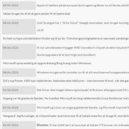
08-06-2026
Apple vil tættere på de europæiske brugere og åbner nu sit første udvikl
Sådan bruger du AI til at gøre verden til et bedre sted
08-06-2026
Josh Tyrangiel har i ”AI for Good” besøgt mennesker, som bruger kunstig
ud af.
En helt ny type udvidelseskort finder vej til pc’en: Tilslutningsmulighederne er nærmest uendelige
08-06-2026
Et nyt udvidelseskort bygger AMD's bundkort-chipset direkte ind på et PC
skulle opgradere til et dyrt high-end bundkort.
Microsoft synes endelig at opgive årelang Bing-tvang inde i Windows
08-06-2026
Windows-brugerne får omsider lov til at slå resultaterne fra søgemaskine
DJI’s nye Power 1000 kan redde ferien, festivalen eller bådturen – men kommer til kort, når det gæ
05-06-2026
Det bliver ikke meget lettere og kompakt at få strøm allevegne med DJI
Engang var de glødende fjender: Nu trækker Microsoft en lang række kendte Linux-funktioner ind 
05-06-2026
Microsoft og Linux var engang glødende fjender, og Microsoft-topchef St
Nørgaard: Jeg forudsiger, at virksomheder snart kommer til at betale mere for at bruge AI, end de bet
05-06-2026
Klumme:
Vi har hidtil lært at leve med at betale 179 kroner om månede