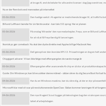
at bruge AI, end de betaler for alle andre licenser i dag (jeg overdriver, m
Nu er der flere bots end mennesker på internettet
05-06-2026
Den hastige vækst i AI-agenter er medvirkende årsager til, at trafik fra b
Billund Lufthavn tænder for sin første avatar - kan tale 155 sprog: Her er planen
05-06-2026
På onsdag 'tiltræder' den nye medarbejder, Freya, som er Billund Lufthavn
for at nå at få Freya færdig til lanceringen.
Ikonisk pc gør comeback: Nu skal den dyste direkte med Apples billige Macbook Neo
05-06-2026
Dell genopliver den ikoniske XPS 13. Prissætningen er dog en helt ande
Chipgigant advarer: Vi kan ikke følge med efterspørgslen de næste mange år
05-06-2026
Efterspørgslen efter avancerede AI-chip er så stor at produktionskapacite
Guide: Din Windows pc kan blive usikker denne måned – sådan sikrer du dig Secure Boot fortsat f
04-06-2026
Har du en Windows-maskine, bør du sikre dig, at der er styr på essentiell
Microsoft klar med sit svar på revolutionerende OpenClaw: Sådan kommer løsningen til at fungere
04-06-2026
Den nye AI-agent Scout bygger på teknologien bag den virale open sour
løbet af arbejdsdagen.