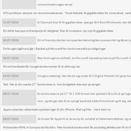
virksomhedens egen server.
DTU-professor advarer om store konsekvenser: "Hvad betyder AI-gigafabrikker for vores elnet, van
31-07-2026
Er Danmark klar til AI-gigafabrikker, spørger Brit Ross Winthereik, der 
EU stiller kæmpe milliardpulje til rådighed: Klar til investere i syv nye AI-gigafabrikker
30-07-2026
EU vil fremskynde den europæiske teknologiske suverænitet og åbner pulj
Forbrugervagthund går i flæsket på Microsoft for kontroversielle prisstigninger
30-07-2026
Blev forbrugerne vildledt, da Microsoft hævede priserne på Microsoft 
EU-milliardbøde får Google-konkurrenter til at stille sig i kø
29-07-2026
Googles nederlag i den første sag under EU's Digital Markets Act giver k
Test: Her er din næste 27” kontorskærm, hvis budgettet ikke skal sprænges
28-07-2026
En kontorskærm på 27” til 1.500 kroner kan sjældent få os til at spri
som, og det gør den til en oplagt kandidat både til kontoret og til di
Apple udsender sikkerheds-opdateringer til din iPhone, iPad og Mac – hent dem nu
28-07-2026
AI-trusler får Apple til at skrue op for antallet af sikkerhedsrettelser, 
Hollandske ASML er Europas techfyrtårn: Men kinesisk konkurrent får pludselig aktiekursen til at s