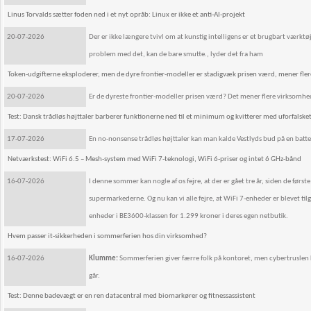
Linus Torvalds sætter foden ned i et nyt opråb: Linux er ikke et anti-AI-projekt
20-07-2026
Der er ikke længere tvivl om at kunstig intelligens er et brugbart værktøj, 
problem med det, kan de bare smutte., lyder det fra ham
Token-udgifterne eksploderer, men de dyre frontier-modeller er stadigvæk prisen værd, mener fle
20-07-2026
Er de dyreste frontier-modeller prisen værd? Det mener flere virksomhed
Test: Dansk trådløs højttaler barberer funktionerne ned til et minimum og kvitterer med uforfalsk
17-07-2026
En no-nonsense trådløs højttaler kan man kalde Vestlyds bud på en batterid
Netværkstest: WiFi 6.5 – Mesh-system med WiFi 7-teknologi, WiFi 6-priser og intet 6 GHz-bånd
16-07-2026
I denne sommer kan nogle af os fejre, at der er gået tre år, siden de førs
supermarkederne. Og nu kan vi alle fejre, at WiFi 7-enheder er blevet t
enheder i BE3600-klassen for 1.299 kroner i deres egen netbutik.
Hvem passer it-sikkerheden i sommerferien hos din virksomhed?
16-07-2026
Klumme:
Sommerferien giver færre folk på kontoret, men cybertruslen k
går.
Test: Denne badevægt er en ren datacentral med biomarkører og fitnessassistent