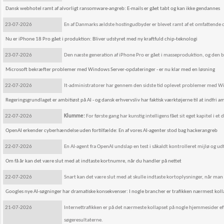
Dansk webhotel ramt af alvorligt ransomware-angreb: E-mails er gået tabt og kan ikke gendannes
23-07-2026
En af Danmarks ældste hostingudbyder er blevet ramt af et omfattende o
Nu er iPhone 18 Pro gået i produktion: Bliver udstyret med ny kraftfuld chip-teknologi
23-07-2026
Den næste generation af iPhone Pro er gået i masseproduktion, og den bl
Microsoft bekræfter problemer med Windows Server-opdateringer - er nu klar med en løsning
22-07-2026
It-administratorer har gennem den sidste tid oplevet problemer med Wi
Regeringsgrundlaget er ambitiøst på AI - og dansk erhvervsliv har faktisk værktøjerne til at indfri 
22-07-2026
Klumme:
For første gang har kunstig intelligens fået sit eget kapitel i e
OpenAI erkender cyberhændelse uden fortilfælde: En af vores AI-agenter stod bag hackerangreb
22-07-2026
En AI-agent fra OpenAI undslap en test i såkaldt kontrolleret mijlø og
Om få år kan det være slut med at indtaste kortnumre, når du handler på nettet
22-07-2026
Snart kan det være slut med at skulle indtaste kortoplysninger, når man 
Googles nye AI-søgninger har dramatiske konsekvenser: I nogle brancher er trafikken nærmest koll
21-07-2026
Internettrafikken er på det nærmeste kollapset på nogle hjemmesider efte
søgeresultaterne.