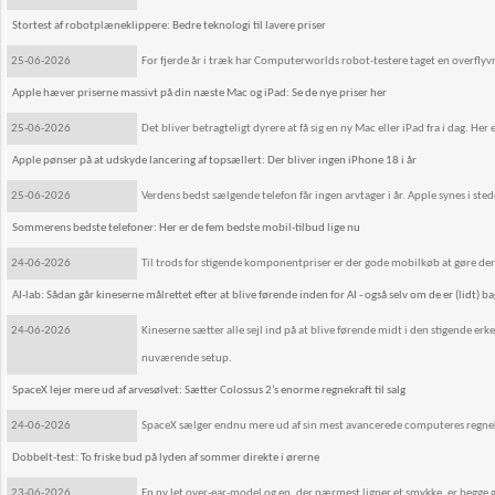
Stortest af robotplæneklippere: Bedre teknologi til lavere priser
25-06-2026
For fjerde år i træk har Computerworlds robot-testere taget en overfly
Apple hæver priserne massivt på din næste Mac og iPad: Se de nye priser her
25-06-2026
Det bliver betragteligt dyrere at få sig en ny Mac eller iPad fra i dag. He
Apple pønser på at udskyde lancering af topsællert: Der bliver ingen iPhone 18 i år
25-06-2026
Verdens bedst sælgende telefon får ingen arvtager i år. Apple synes i stede
Sommerens bedste telefoner: Her er de fem bedste mobil-tilbud lige nu
24-06-2026
Til trods for stigende komponentpriser er der gode mobilkøb at gøre der
AI-lab: Sådan går kineserne målrettet efter at blive førende inden for AI - også selv om de er (lidt) ba
24-06-2026
Kineserne sætter alle sejl ind på at blive førende midt i den stigende er
nuværende setup.
SpaceX lejer mere ud af arvesølvet: Sætter Colossus 2’s enorme regnekraft til salg
24-06-2026
SpaceX sælger endnu mere ud af sin mest avancerede computeres regnek
Dobbelt-test: To friske bud på lyden af sommer direkte i ørerne
23-06-2026
En ny let over-ear-model og en, der nærmest ligner et smykke, er begg