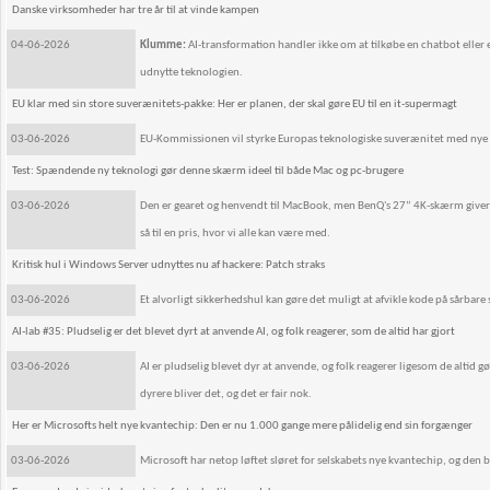
Danske virksomheder har tre år til at vinde kampen
04-06-2026
Klumme:
AI-transformation handler ikke om at tilkøbe en chatbot eller 
udnytte teknologien.
EU klar med sin store suverænitets-pakke: Her er planen, der skal gøre EU til en it-supermagt
03-06-2026
EU-Kommissionen vil styrke Europas teknologiske suverænitet med nye in
Test: Spændende ny teknologi gør denne skærm ideel til både Mac og pc-brugere
03-06-2026
Den er gearet og henvendt til MacBook, men BenQ's 27” 4K-skærm giver og
så til en pris, hvor vi alle kan være med.
Kritisk hul i Windows Server udnyttes nu af hackere: Patch straks
03-06-2026
Et alvorligt sikkerhedshul kan gøre det muligt at afvikle kode på sårbare
AI-lab #35: Pludselig er det blevet dyrt at anvende AI, og folk reagerer, som de altid har gjort
03-06-2026
AI er pludselig blevet dyr at anvende, og folk reagerer ligesom de altid gø
dyrere bliver det, og det er fair nok.
Her er Microsofts helt nye kvantechip: Den er nu 1.000 gange mere pålidelig end sin forgænger
03-06-2026
Microsoft har netop løftet sløret for selskabets nye kvantechip, og de