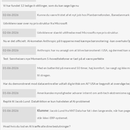
Vi har fundet 12 ledige it-stillinger, som du kan søge lige nu
02-06-2026
Kunne du være fristet af et nyt job hos Planbørnefonden, Banedanmark 
Udviklere raser over ny pris-struktur fra Microsoft
02-06-2026
Udviklere er stærkt utilfredse med Microsofts nye pris-struktur.
Nu er det officielt: AI-kometen Anthropic på trapperne med kæmpe børsnotering - kan overhale
02-06-2026
Anthropic har nu ansøgt om at blive børsnoteret i USA, og dermed kan se
Test: Sennheisers nye Momentum 5-hovedtelefoner er tæt på at være perfekte
01-06-2026
Med en batteritid på mere end 50 timer, høj komfort, lav vægt og ikke 
til stregen.
Har du demonstreret mod datacentre eller udtalt dig kritisk om AI? USA er begyndt at overvåge te
01-06-2026
Amerikanske myndigheder advarer internt om anti-tech ekstremisme og fry
Replik til Jacob Lund: Datafriktion er kun halvdelen af AI-problemet
01-06-2026
Klumme:
Jacob Lund fra NNT Data har fat i den lange ende, når han pege
står ikke i ERP-systemet.
Hvad hvis du lod en AI træffe alle dine beslutninger?