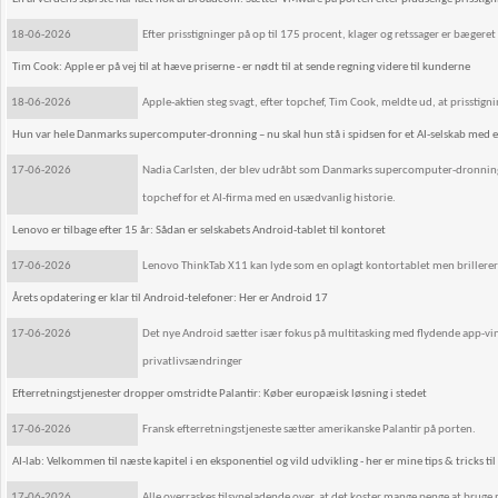
18-06-2026
Efter prisstigninger på op til 175 procent, klager og retssager er bægeret n
Tim Cook: Apple er på vej til at hæve priserne - er nødt til at sende regning videre til kunderne
18-06-2026
Apple-aktien steg svagt, efter topchef, Tim Cook, meldte ud, at prisstigni
Hun var hele Danmarks supercomputer-dronning – nu skal hun stå i spidsen for et AI-selskab med en
17-06-2026
Nadia Carlsten, der blev udråbt som Danmarks supercomputer-dronning,
topchef for et AI-firma med en usædvanlig historie.
Lenovo er tilbage efter 15 år: Sådan er selskabets Android-tablet til kontoret
17-06-2026
Lenovo ThinkTab X11 kan lyde som en oplagt kontortablet men brillerer 
Årets opdatering er klar til Android-telefoner: Her er Android 17
17-06-2026
Det nye Android sætter især fokus på multitasking med flydende app-vi
privatlivsændringer
Efterretningstjenester dropper omstridte Palantir: Køber europæisk løsning i stedet
17-06-2026
Fransk efterretningstjeneste sætter amerikanske Palantir på porten.
AI-lab: Velkommen til næste kapitel i en eksponentiel og vild udvikling - her er mine tips & tricks til 
17-06-2026
Alle overraskes tilsyneladende over, at det koster mange penge at bruge ma