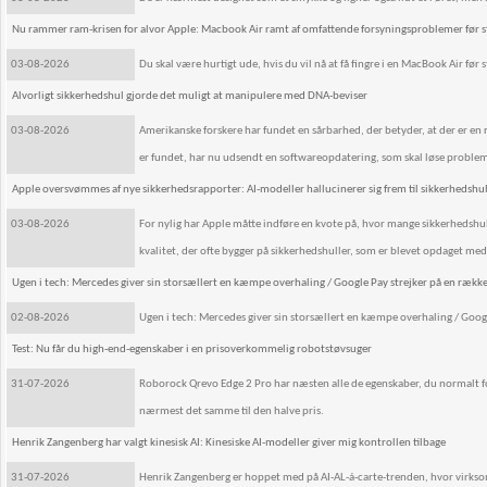
Nu rammer ram-krisen for alvor Apple: Macbook Air ramt af omfattende forsyningsproblemer før s
03-08-2026
Du skal være hurtigt ude, hvis du vil nå at få fingre i en MacBook Air før 
Alvorligt sikkerhedshul gjorde det muligt at manipulere med DNA-beviser
03-08-2026
Amerikanske forskere har fundet en sårbarhed, der betyder, at der er 
er fundet, har nu udsendt en softwareopdatering, som skal løse proble
Apple oversvømmes af nye sikkerhedsrapporter: AI-modeller hallucinerer sig frem til sikkerhedshul
03-08-2026
For nylig har Apple måtte indføre en kvote på, hvor mange sikkerhedshull
kvalitet, der ofte bygger på sikkerhedshuller, som er blevet opdaget med
Ugen i tech: Mercedes giver sin storsællert en kæmpe overhaling / Google Pay strejker på en rækk
02-08-2026
Ugen i tech: Mercedes giver sin storsællert en kæmpe overhaling / Goog
Test: Nu får du high-end-egenskaber i en prisoverkommelig robotstøvsuger
31-07-2026
Roborock Qrevo Edge 2 Pro har næsten alle de egenskaber, du normalt f
nærmest det samme til den halve pris.
Henrik Zangenberg har valgt kinesisk AI: Kinesiske AI-modeller giver mig kontrollen tilbage
31-07-2026
Henrik Zangenberg er hoppet med på AI-AL-á-carte-trenden, hvor virksom