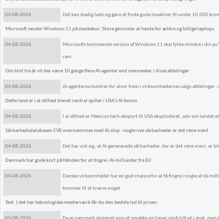
04-08-2026
Det kan stadig lade sig gøre at finde gode maskiner til under 10.000 kron
Microsoft sender Windows 11 på slankekur: Store gevinster at hente for ældre og billige laptops
04-08-2026
Microsofts kommende version af Windows 11 skal fylde mindre i din pc
ram.
Om blot tre år vil der være 10 gange flere AI-agenter end mennesker i disse afdelinger
04-08-2026
AI-agenterne buldrer for alvor frem i virksomhedernes salgs-afdelinger - 
Dette land er i al stilhed blevet central spiller i USA's AI-boom
04-08-2026
I al stilhed er Mexicos tech-eksport til USA eksploderet, selv om landet 
Sårbarhedsdatabasen CVE oversvømmes med AI-slop - nogle nye sårbarheder er det rene vrøvl
04-08-2026
Det har vist sig, at AI-genererede sårbarheder, der er det rene vrøvl, er 
Danmark har gode kort på hånden for at fingre i AI-milliarder fra EU
04-08-2026
Danske virksomheder har en god chance for at få fingre i nogle af de mil
kommer til at kræve noget.
Test: I det her teknologiske mesterværk får du den bedste lyd til prisen
03-08-2026
De er nærmest designet som et smykke og ligner også lidt et i øret, men