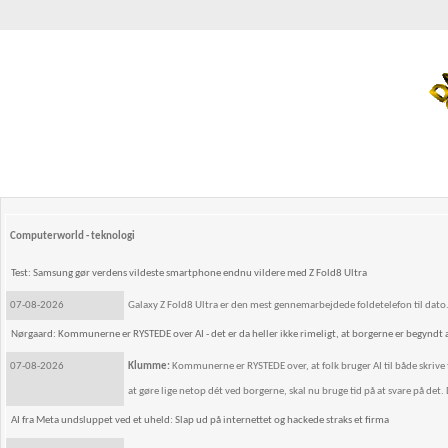
Computerworld - teknologi
Test: Samsung gør verdens vildeste smartphone endnu vildere med Z Fold8 Ultra
07-08-2026
Galaxy Z Fold8 Ultra er den mest gennemarbejdede foldetelefon til dato
Nørgaard: Kommunerne er RYSTEDE over AI - det er da heller ikke rimeligt, at borgerne er begyndt
07-08-2026
Klumme:
Kommunerne er RYSTEDE over, at folk bruger AI til både skrive 
at gøre lige netop dét ved borgerne, skal nu bruge tid på at svare på det. 
AI fra Meta undsluppet ved et uheld: Slap ud på internettet og hackede straks et firma