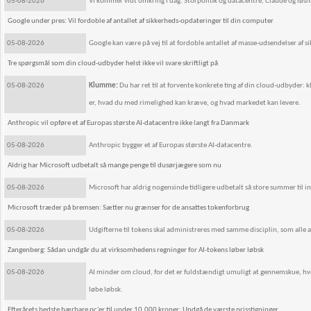
05-08-2026
Vi kommer vidt omkring i dag: Storpolitik og datacentre, Claude og løsninge
Google under pres: Vil fordoble af antallet af sikkerheds-opdateringer til din computer
05-08-2026
Google kan være på vej til at fordoble antallet af masse-udsendelser af s
Tre spørgsmål som din cloud-udbyder helst ikke vil svare skriftligt på
05-08-2026
Klumme:
Du har ret til at forvente konkrete ting af din cloud-udbyder:
er, hvad du med rimelighed kan kræve, og hvad markedet kan levere.
Anthropic vil opføre et af Europas største AI-datacentre ikke langt fra Danmark
05-08-2026
Anthropic bygger et af Europas største AI-datacentre.
Aldrig har Microsoft udbetalt så mange penge til dusørjægere som nu
05-08-2026
Microsoft har aldrig nogensinde tidligere udbetalt så store summer til 
Microsoft træder på bremsen: Sætter nu grænser for de ansattes tokenforbrug
05-08-2026
Udgifterne til tokens skal administreres med samme disciplin, som alle an
Zangenberg: Sådan undgår du at virksomhedens regninger for AI-tokens løber løbsk
05-08-2026
AI minder om cloud, for det er fuldstændigt umuligt at gennemskue, hvor
løbe løbsk.
Efterårets bedste bærbare pc'er til under 10.000 kroner: Undgå de værste prisstigninger