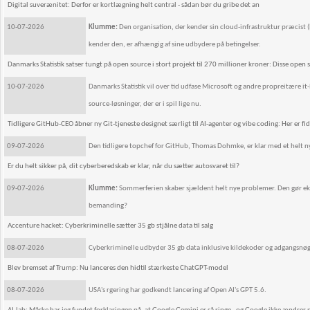
Digital suverænitet: Derfor er kortlægning helt central - sådan bør du gribe det an
10-07-2026
Klumme:
Den organisation, der kender sin cloud-infrastruktur præcist (hv
kender den, er afhængig af sine udbydere på betingelser.
Danmarks Statistik satser tungt på open source i stort projekt til 270 millioner kroner: Disse open s
10-07-2026
Danmarks Statistik vil over tid udfase Microsoft og andre propreitære it-
source-løsninger, der er i spil lige nu.
Tidligere GitHub-CEO åbner ny Git-tjeneste designet særligt til AI-agenter og vibe coding: Her er fi
09-07-2026
Den tidligere topchef for GitHub, Thomas Dohmke, er klar med et helt
Er du helt sikker på, dit cyberberedskab er klar, når du sætter autosvaret til?
09-07-2026
Klumme:
Sommerferien skaber sjældent helt nye problemer. Den gør eksi
bemanding?
Accenture hacket: Cyberkriminelle sætter 35 gb stjålne data til salg
08-07-2026
Cyberkriminelle udbyder 35 gb data inklusive kildekoder og adgangsnøgle
Blev bremset af Trump: Nu lanceres den hidtil stærkeste ChatGPT-model
08-07-2026
USA's rgering har godkendt lancering af Open AI's GPT 5.6.