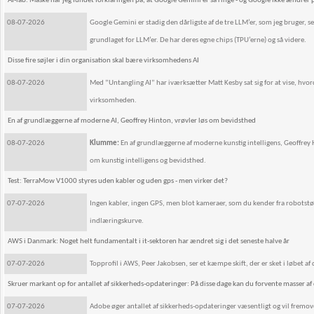
AI-lab: Måske har jeg fundet forklaringen på, at Google Gemini er så ringe - og Google ikke ændrer 
08-07-2026
Google Gemini er stadig den dårligste af de tre LLM’er, som jeg bruger,
grundlaget for LLM’er. De har deres egne chips (TPU’erne) og så videre.
Disse fire søjler i din organisation skal bære virksomhedens AI
08-07-2026
Med ”Untangling AI” har iværksætter Matt Kesby sat sig for at vise, hvor
virksomheden.
En af grundlæggerne af moderne AI, Geoffrey Hinton, vrøvler løs om bevidsthed
08-07-2026
Klumme:
En af grundlæggerne af moderne kunstig intelligens, Geoffrey H
om kunstig intelligens og bevidsthed.
Test: TerraMow V1000 styres uden kabler og uden gps - men virker det?
07-07-2026
Ingen kabler, ingen GPS, men blot kameraer, som du kender fra robotstøvs
indlæringskurve.
AWS i Danmark: Noget helt fundamentalt i it-sektoren har ændret sig i det seneste halve år
07-07-2026
Topprofil i AWS, Peer Jakobsen, ser et kæmpe skift, der er sket i løbet af d
Skruer markant op for antallet af sikkerheds-opdateringer: På disse dage kan du forvente masser a
07-07-2026
Adobe øger antallet af sikkerheds-opdateringer væsentligt og vil fremo