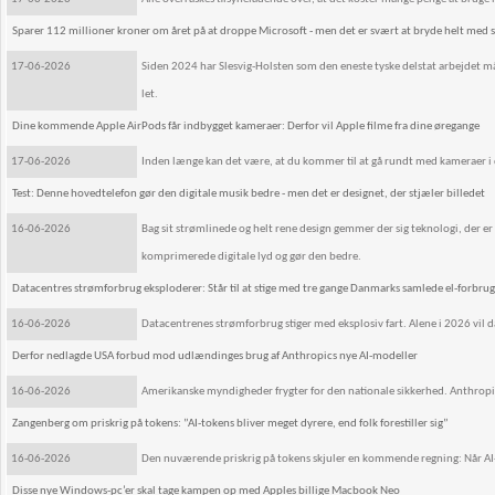
Sparer 112 millioner kroner om året på at droppe Microsoft - men det er svært at bryde helt med 
17-06-2026
Siden 2024 har Slesvig-Holsten som den eneste tyske delstat arbejdet m
let.
Dine kommende Apple AirPods får indbygget kameraer: Derfor vil Apple filme fra dine øregange
17-06-2026
Inden længe kan det være, at du kommer til at gå rundt med kameraer i di
Test: Denne hovedtelefon gør den digitale musik bedre - men det er designet, der stjæler billedet
16-06-2026
Bag sit strømlinede og helt rene design gemmer der sig teknologi, der er
komprimerede digitale lyd og gør den bedre.
Datacentres strømforbrug eksploderer: Står til at stige med tre gange Danmarks samlede el-forbrug
16-06-2026
Datacentrenes strømforbrug stiger med eksplosiv fart. Alene i 2026 vil 
Derfor nedlagde USA forbud mod udlændinges brug af Anthropics nye AI-modeller
16-06-2026
Amerikanske myndigheder frygter for den nationale sikkerhed. Anthropic af
Zangenberg om priskrig på tokens: ”AI-tokens bliver meget dyrere, end folk forestiller sig”
16-06-2026
Den nuværende priskrig på tokens skjuler en kommende regning: Når AI-fo
Disse nye Windows-pc’er skal tage kampen op med Apples billige Macbook Neo