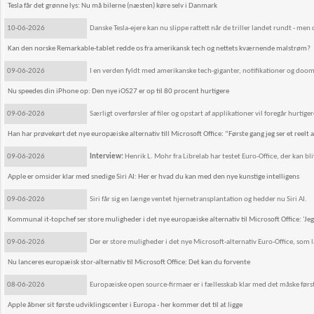
Tesla får det grønne lys: Nu må bilerne (næsten) køre selv i Danmark
10-06-2026
Danske Tesla-ejere kan nu slippe rattett når de triller landet rundt - men 
Kan den norske Remarkable-tablet redde os fra amerikansk tech og nettets kværnende malstrøm?
09-06-2026
I en verden fyldt med amerikanske tech-giganter, notifikationer og doomsc
Nu speedes din iPhone op: Den nye iOS27 er op til 80 procent hurtigere
09-06-2026
Særligt overførsler af filer og opstart af applikationer vil foregår hur
Han har prøvekørt det nye europæiske alternativ till Microsoft Office: “Første gang jeg ser et reelt a
09-06-2026
Interview:
Henrik L. Mohr fra Librelab har testet Euro-Office, der kan b
Apple er omsider klar med snedige Siri AI: Her er hvad du kan med den nye kunstige intelligens
09-06-2026
Siri får sig en længe ventet hjernetransplantation og hedder nu Siri AI.
Kommunal it-topchef ser store muligheder i det nye europæiske alternativ til Microsoft Office: 'Jeg h
09-06-2026
Der er store muligheder i det nye Microsoft-alternativ Euro-Office, som
Nu lanceres europæisk stor-alternativ til Microsoft Office: Det kan du forvente
08-06-2026
Europæiske open source-firmaer er i fællesskab klar med det måske først
Apple åbner sit første udviklingscenter i Europa - her kommer det til at ligge