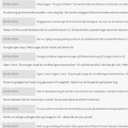
30-06-2026
Med bogen ”Project Maven” fortæller Katrina Manson historien om den amer
AI-satsning skulle erstatte ansatte - men slog fejl: Nu henter bilgigant flere hundrede erfarne medar
30-06-2026
Bilgiganten ville bruge AI til at finde fejl tidligere. Nu har en af verden
Sådan vil Microsoft forbedre dit liv med Windows 11: De første fem opdateringer kommer denne
29-06-2026
Der er rigtig mange gode grunde til at opdatere til det nyeste Windows 1
Google siger stop: Meta suger alt for hårdt på Gemini AI
29-06-2026
Google indfører begrænsninger på Metas forbrug af Google Gemini AI.
Ugen i tech: Toyota går langt for at efterligne benzinbilen: Vil udvikle en elbil, der kan gå i stå / Met
28-06-2026
Ugen i tech: Ugen i tech: Toyota går langt for at efterligne benzinbilen: Vi
Disse tre gadgets har fulgt mig igennem mit vægttab: Sådan har de fungeret og hjulpet mig
26-06-2026
Det er lykkedes mig at smide cirka et kilo om måneden i selskab med en t
Først lukkede USA for Anthropic-model: Nu presses OpenAI af Det Hvide Hus
26-06-2026
Trump-administrationen fortsætter presset på selskaberne bag verdens 
Derfor er datagrundlaget alfa og omega for AI – sådan får du styr på det
26-06-2026
Helt ny grundbog af master data-specialist Peter Folmer Hansen handler 