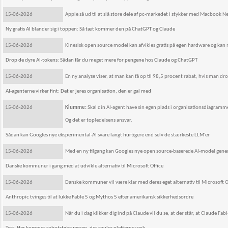
15-06-2026
Apple så ud til at slå store dele af pc-markedet i stykker med Macbook 
Ny gratis AI blander sig i toppen: Så tæt kommer den på ChatGPT og Claude
15-06-2026
Kinesisk open source model kan afvikles gratis på egen hardware og kan 
Drop de dyre AI-tokens: Sådan får du meget mere for pengene hos Claude og ChatGPT
15-06-2026
En ny analyse viser, at man kan få op til 98,5 procent rabat, hvis man d
AI-agenterne virker fint: Det er jeres organisation, den er gal med
15-06-2026
Klumme:
Skal din AI-agent have sin egen plads i organisationsdiagramm
Og det er topledelsens ansvar.
Sådan kan Googles nye eksperimental-AI svare langt hurtigere end selv de stærkeste LLM'er
15-06-2026
Med en ny tilgang kan Googles nye open source-baserede AI-model generer
Danske kommuner i gang med at udvikle alternativ til Microsoft Office
15-06-2026
Danske kommuner vil være klar med deres eget alternativ til Microsoft Of
Anthropic tvinges til at lukke Fable 5 og Mythos 5 efter amerikansk sikkerhedsordre
15-06-2026
Når du i dag klikker dig ind på Claude vil du se, at der står, at Claude Fabl