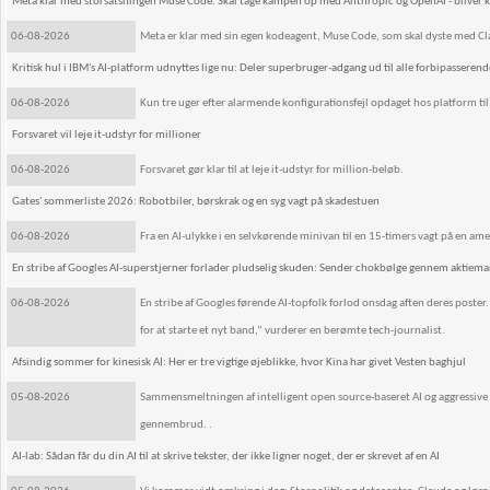
Meta klar med storsatsningen Muse Code: Skal tage kampen op med Anthropic og OpenAI - bliver k
06-08-2026
Meta er klar med sin egen kodeagent, Muse Code, som skal dyste med C
Kritisk hul i IBM's AI-platform udnyttes lige nu: Deler superbruger-adgang ud til alle forbipasserend
06-08-2026
Kun tre uger efter alarmende konfigurationsfejl opdaget hos platform til 
Forsvaret vil leje it-udstyr for millioner
06-08-2026
Forsvaret gør klar til at leje it-udstyr for million-beløb.
Gates' sommerliste 2026: Robotbiler, børskrak og en syg vagt på skadestuen
06-08-2026
Fra en AI-ulykke i en selvkørende minivan til en 15-timers vagt på en am
En stribe af Googles AI-superstjerner forlader pludselig skuden: Sender chokbølge gennem aktiem
06-08-2026
En stribe af Googles førende AI-topfolk forlod onsdag aften deres poster. F
for at starte et nyt band,” vurderer en berømte tech-journalist.
Afsindig sommer for kinesisk AI: Her er tre vigtige øjeblikke, hvor Kina har givet Vesten baghjul
05-08-2026
Sammensmeltningen af intelligent open source-baseret AI og aggressive
gennembrud. .
AI-lab: Sådan får du din AI til at skrive tekster, der ikke ligner noget, der er skrevet af en AI