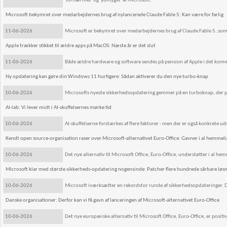
'fornærmet' og 'ydmyget' af Microsoft.
Microsoft bekymret over medarbejdernes brug af nylancerede Claude Fable 5: Kan være for farlig
11-06-2026
Microsoft er bekymret over medarbejdernes brug af Claude Fable 5, som
Apple trækker stikket til ældre apps på MacOS: Næste år er det slut
11-06-2026
Både ældre hardware og software sendes på pension af Apple i det kom
Ny opdatering kan gøre din Windows 11 hurtigere: Sådan aktiverer du den nye turbo-knap
10-06-2026
Microsofts nyeste sikkerhedsopdatering gemmer på en turboknap, der puster
AI-lab: Vi lever midt i AI-skuffelsernes mørke tid
10-06-2026
AI-skuffelserne forstærkes af flere faktorer - men der er også konkrete udv
Kendt open source-organisation raser over Microsoft-alternativet Euro-Office: Gavner i al hemmel
10-06-2026
Det nye alternativ til Microsoft Office, Euro-Office, understøtter i al 
Microsoft klar med største sikkerheds-opdatering nogensinde: Patcher flere hundrede sårbare løsn
10-06-2026
Microsoft iværksætter en rekordstor runde af sikkerhedsopdateringer. De
Danske organisationer: Derfor kan vi få gavn af lanceringen af Microsoft-alternativet Euro-Office
10-06-2026
Det nye europæiske alternativ til Microsoft Office, Euro-Office, er posit