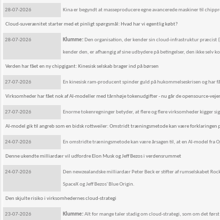
28-07-2026
Kina er begyndt at masseproducere egne avancerede maskiner til chipprod
Cloud-suverænitet starter med et pinligt spørgsmål: Hvad har vi egentlig købt?
28-07-2026
Klumme:
Den organisation, der kender sin cloud-infrastruktur præcist (hv
kender den, er afhængig af sine udbydere på betingelser, den ikke selv k
Verden har fået en ny chipgigant: Kinesisk selskab brager ind på børsen
27-07-2026
En kinesisk ram-producent spinder guld på hukommelseskrisen og har fåe
Virksomheder har fået nok af AI-modeller med tårnhøje tokenudgifter - nu går de opensource-vejen: 
27-07-2026
Enorme tokenregninger betyder, at flere og flere virksomheder kigger sig
AI-model gik til angreb som en bidsk rottweiler: Omstridt træningsmetode kan være forklaringe
24-07-2026
En omstridte træningsmetode kan være årsagen til, at en AI-model fra O
Denne ukendte milliardær vil udfordre Elon Musk og Jeff Bezos i verdensrummet
24-07-2026
Den newzealandske milliardær Peter Beck er stifter af rumselskabet Rocke
SpaceX og Jeff Bezos' Blue Origin.
Den skjulte risiko i virksomhedernes cloud-strategi
23-07-2026
Klumme:
Alt for mange taler stadig om cloud-strategi, som om det førs