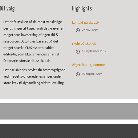
Dit valg
Highlights
Det er faktisk en af de mest vanskelige
kontakt på skat.dk
beslutninger at tage, fordi det kræver en
27 nov, 2019
meget stor investering af egen tid &
ressourcer. Data4u er baseret på det
skole på skat.dk
meget stærke CMS system kaldet
16 september, 2019
editor4u, som bl.a. anvendes af en af
Danmarks største sites: skat.dk.
Afgørelser og domme
Det har således bevist sin bæredygtighed
10 august, 2019
ved meget avancerede løsninger under
store krav til dynamik og videreudvikling.