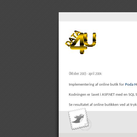
Oktober 2003 - april 2004:
Implementering af online butik for
Poda H
Kodningen er lavet i ASP.NET med en SQL S
Se resultatet af online butikken ved at try