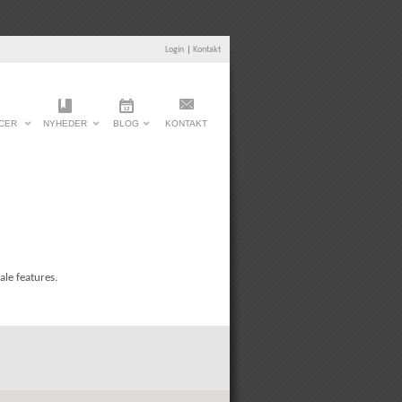
Login
|
Kontakt
CER
NYHEDER
BLOG
KONTAKT
le features.