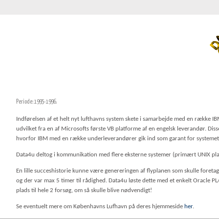
Periode: 1995-1996.
Indførelsen af et helt nyt lufthavns system skete i samarbejde med en række I
udvilket fra en af Microsofts første VB platforme af en engelsk leverandør. Diss
hvorfor IBM med en række underleverandører gik ind som garant for systemet
Data4u deltog i kommunikation med flere eksterne systemer (primært UNIX pla
En lille succeshistorie kunne være genereringen af flyplanen som skulle foret
og der var max 5 timer til rådighed. Data4u løste dette med et enkelt Oracle PL
plads til hele 2 forsøg, om så skulle blive nødvendigt!
Se eventuelt mere om Københavns Lufhavn på deres hjemmeside
her
.